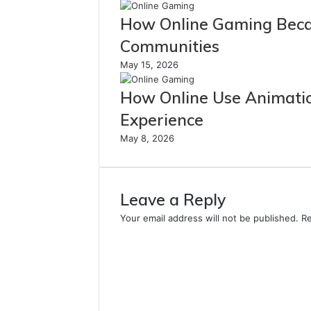
How Online Gaming Beca
Communities
May 15, 2026
How Online Use Animatio
Experience
May 8, 2026
Leave a Reply
Your email address will not be published.
Re
C
o
m
m
e
n