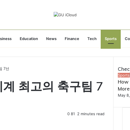
siness
Education
News
Finance
Tech
Sports
Co
Chec
팀 7선
Close
Sports
세계 최고의 축구팀 7
How 
More
May 8
0
81
2 minutes read