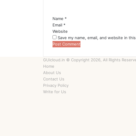
t
*
Name
*
Email
*
Website
Save my name, email, and website in this
GUicloud.in © Copyright 2026, All Rights Rese
Home
About Us
Contact Us
Privacy Policy
Write for Us
Facebook
Twitter
YouTube
Instagram