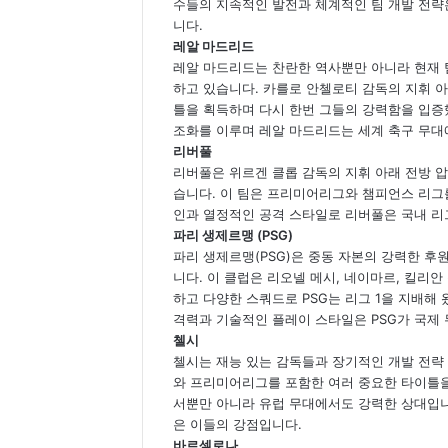
수들의 지속적인 발전과 체계적인 팀 개발 전략
니다.
레알 마드리드
레알 마드리드는 찬란한 역사뿐만 아니라 현재 팀
하고 있습니다. 카를로 안첼로티 감독의 지휘 
틀을 획득하며 다시 한번 그들의 강력함을 입증
조화를 이루며 레알 마드리드는 세계 축구 무대
리버풀
리버풀은 위르겐 클롭 감독의 지휘 아래 전방 압
습니다. 이 팀은 프리미어리그와 챔피언스 리그
인과 열정적인 공격 스타일로 리버풀은 국내 리
파리 생제르맹 (PSG)
파리 생제르맹(PSG)은 중동 자본의 강력한 후
니다. 이 클럽은 리오넬 메시, 네이마르, 킬리
하고 다양한 스쿼드로 PSG는 리그 1을 지배해
격력과 기술적인 플레이 스타일은 PSG가 국제
첼시
첼시는 재능 있는 감독들과 장기적인 개발 전략 
와 프리미어리그를 포함한 여러 중요한 타이틀을
서뿐만 아니라 유럽 무대에서도 강력한 상대입니
은 이들의 강점입니다.
바르셀로나